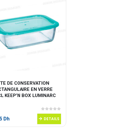
ITE DE CONSERVATION 
CTANGULAIRE EN VERRE 
CL KEEP’N BOX LUMINARC
0
sur 5
95
Dh
DETAILS