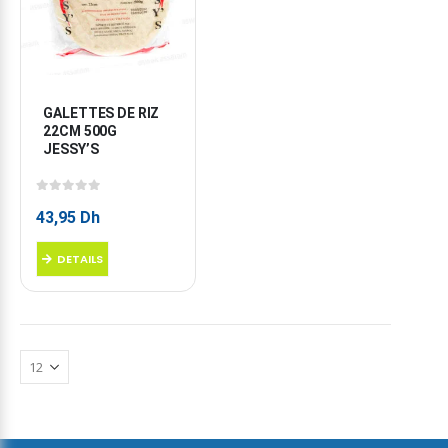
GALETTES DE RIZ 
22CM 500G 
JESSY’S
0
sur 5
43,95
Dh
DETAILS