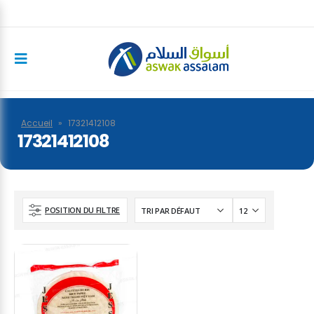
Accueil
»
17321412108
17321412108
POSITION DU FILTRE