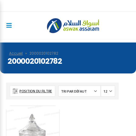
Accueil
»
2000020102782
2000020102782
POSITION DU FILTRE