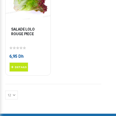
SALADE LOLO 
ROUGE PIECE
0
sur 5
6,95
Dh
DETAILS