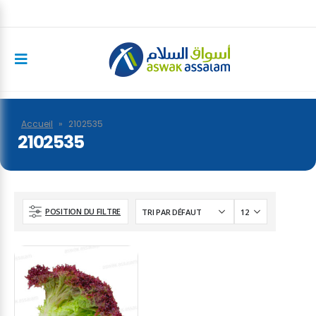
Accueil
»
2102535
2102535
POSITION DU FILTRE