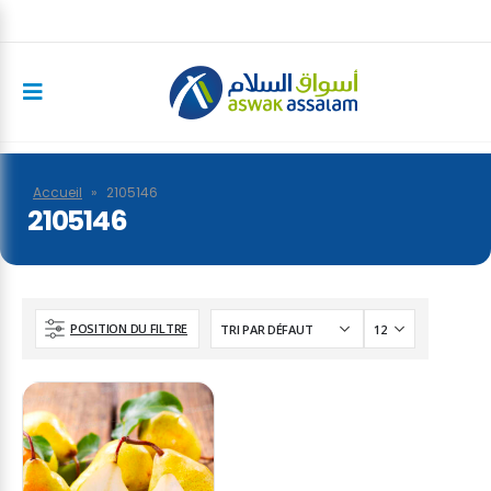
Accueil
»
2105146
2105146
POSITION DU FILTRE