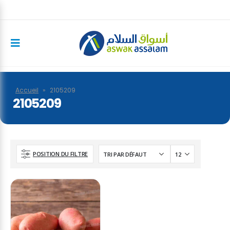
Accueil
»
2105209
2105209
POSITION DU FILTRE