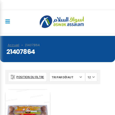
Accueil
»
21407864
21407864
POSITION DU FILTRE