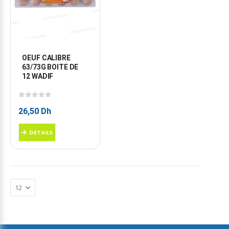
OEUF CALIBRE 
63/73G BOITE DE 
12 WADIF
0
sur 5
26,50
Dh
DETAILS