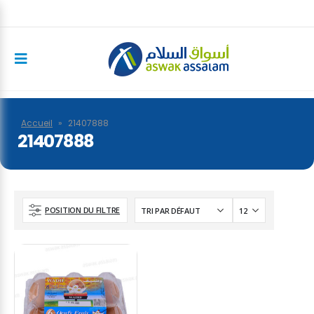
Accueil
»
21407888
21407888
POSITION DU FILTRE