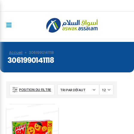
Accueil
»
3061990141118
3061990141118
POSITION DU FILTRE