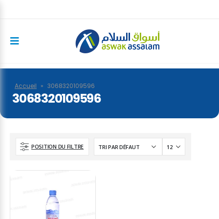
Accueil
»
3068320109596
3068320109596
POSITION DU FILTRE