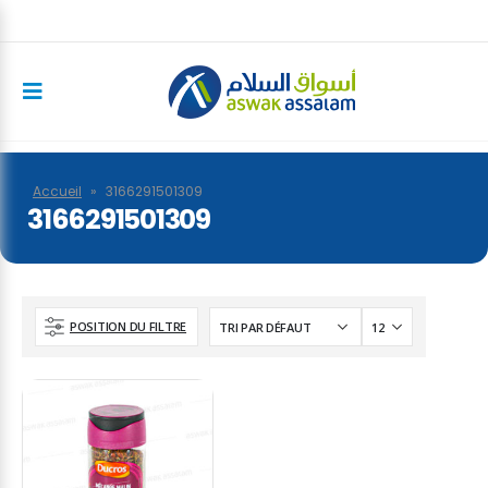
Accueil
»
3166291501309
3166291501309
POSITION DU FILTRE