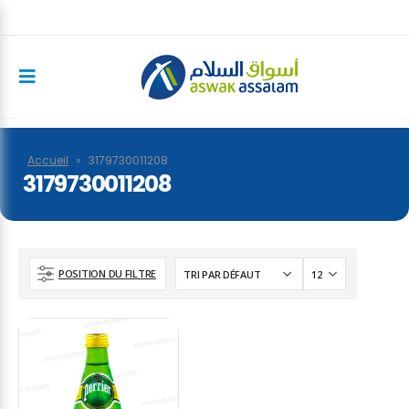
Accueil
»
3179730011208
3179730011208
POSITION DU FILTRE