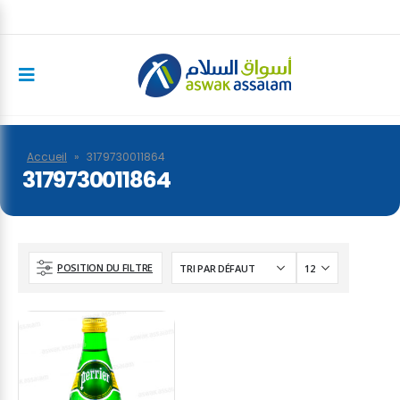
Accueil
»
3179730011864
3179730011864
POSITION DU FILTRE