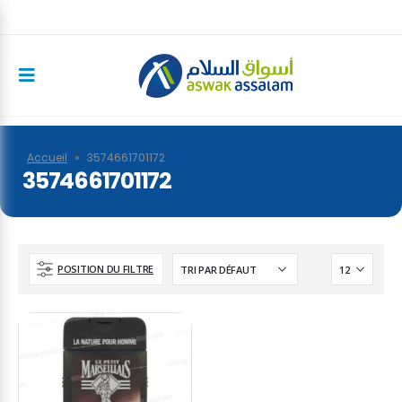
Accueil
»
3574661701172
3574661701172
POSITION DU FILTRE