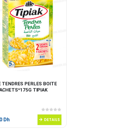
E TENDRES PERLES BOITE 
SACHETS*175G TIPIAK
0
sur 5
30
Dh
DETAILS