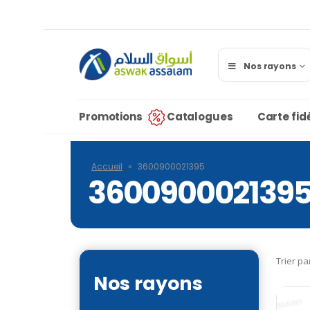
Nos rayons
Promotions
Catalogues
Carte fidé
Accueil
»
3600900021395
360090002139
Trier pa
Nos rayons