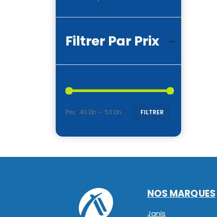
Filtrer Par Prix
Prix :
40 Dh
—
50 Dh
FILTRER
Prix
Prix
min
max
NOS MARQUES
Janis