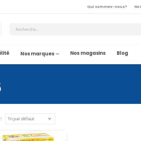
Qui sommes-nous?
No
lité
Nos magasins
Blog
Nos marques
5
r: