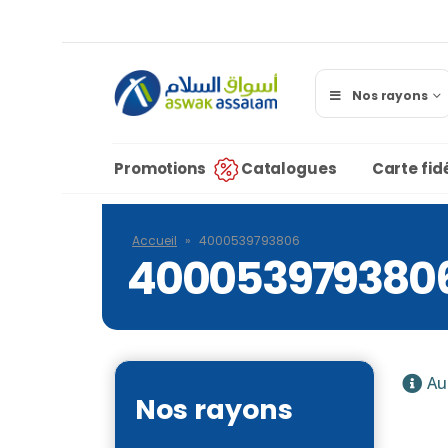
Nos rayons
Promotions
Catalogues
Carte fidé
Accueil
»
4000539793806
400053979380
Au
Nos rayons