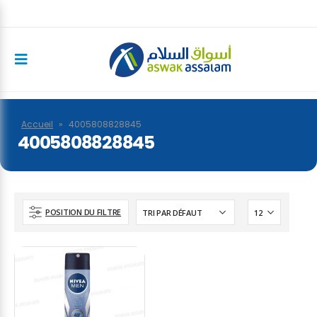
Accueil
»
4005808828845
4005808828845
POSITION DU FILTRE