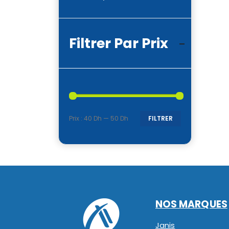
Filtrer Par Prix
Prix :
40 Dh
—
50 Dh
FILTRER
Prix
Prix
min
max
NOS MARQUES
Janis