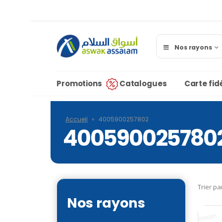
Nos rayons
Promotions
Catalogues
Carte fidé
Accueil
»
4005900257802
400590025780
Trier pa
Nos rayons