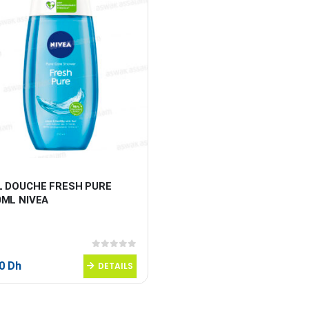
L DOUCHE FRESH PURE 
0ML NIVEA
0
sur 5
50
Dh
DETAILS