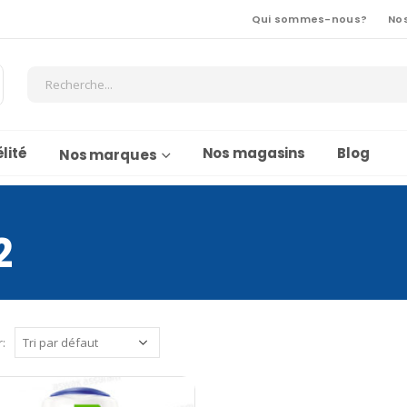
Qui sommes-nous?
No
lité
Nos magasins
Blog
Nos marques
2
r: