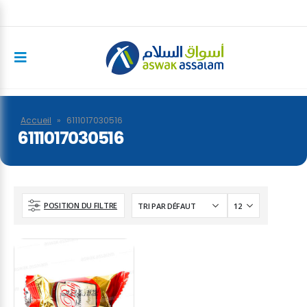
Accueil
»
6111017030516
6111017030516
POSITION DU FILTRE