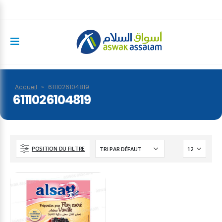
Accueil
»
6111026104819
6111026104819
POSITION DU FILTRE