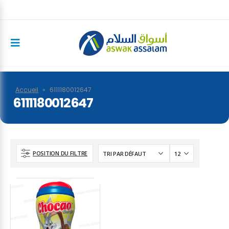
Accueil
»
6111180012647
6111180012647
POSITION DU FILTRE