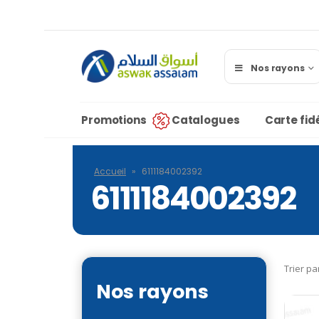
Nos rayons
Promotions
Catalogues
Carte fidé
Accueil
»
6111184002392
6111184002392
Trier pa
Nos rayons