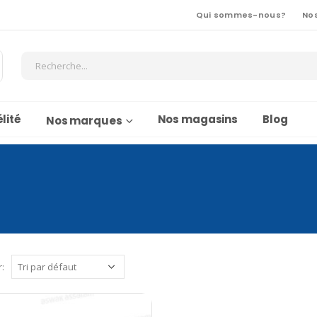
Qui sommes-nous?
No
lité
Nos magasins
Blog
Nos marques
r: