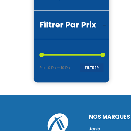
Filtrer Par Prix
Prix :
0 Dh
—
10 Dh
FILTRER
Prix
Prix
min
max
NOS MARQUES
Janis