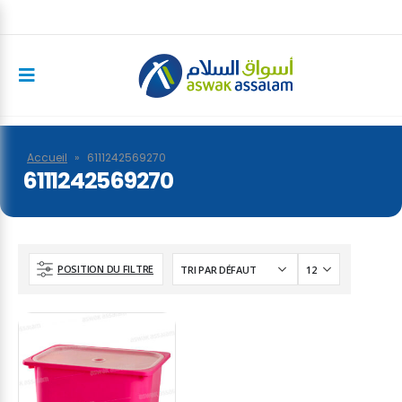
Accueil
»
6111242569270
6111242569270
POSITION DU FILTRE