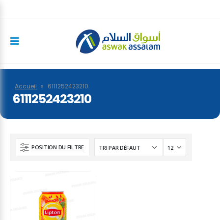
Accueil
»
6111252423210
6111252423210
POSITION DU FILTRE