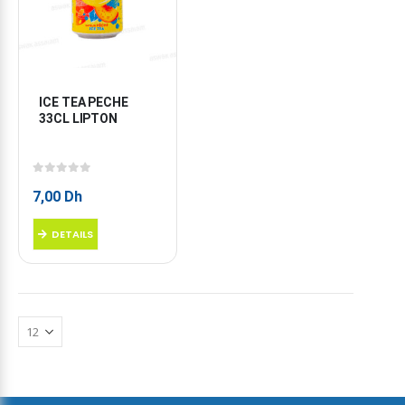
ICE TEA PECHE 
33CL LIPTON
0
sur 5
7,00
Dh
DETAILS