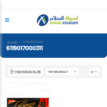
Accueil
»
6119017000311
6119017000311
POSITION DU FILTRE