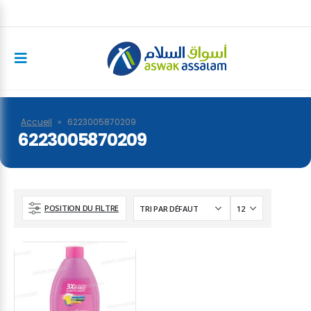
Accueil
»
6223005870209
6223005870209
POSITION DU FILTRE