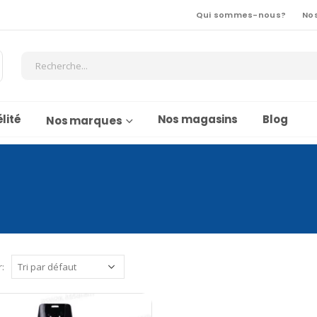
Qui sommes-nous?
No
lité
Nos magasins
Blog
Nos marques
r: