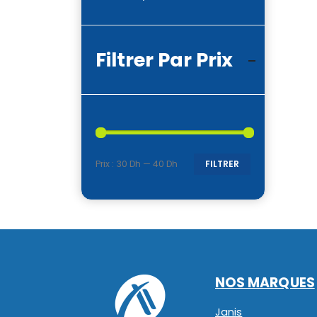
Filtrer Par Prix
Prix :
30 Dh
—
40 Dh
FILTRER
Prix
Prix
min
max
NOS MARQUES
Janis