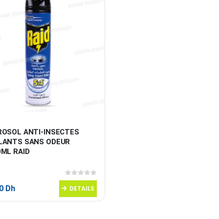
ROSOL ANTI-INSECTES 
LANTS SANS ODEUR 
0ML RAID
0
sur 5
50
Dh
DETAILS