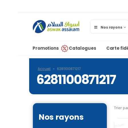
Nos rayons
Promotions
Catalogues
Carte fidé
Accueil
»
6281100871217
6281100871217
Trier pa
Nos rayons