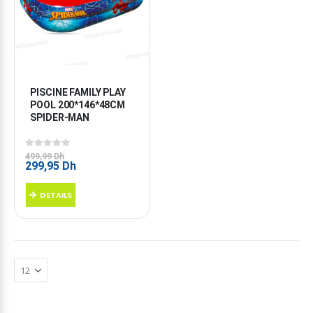
PISCINE FAMILY PLAY 
POOL 200*146*48CM 
SPIDER-MAN
0
sur 5
499,99
Dh
Le
Le
299,95
Dh
prix
prix
initial
actuel
DETAILS
était :
est :
499,99 Dh.
299,95 Dh.