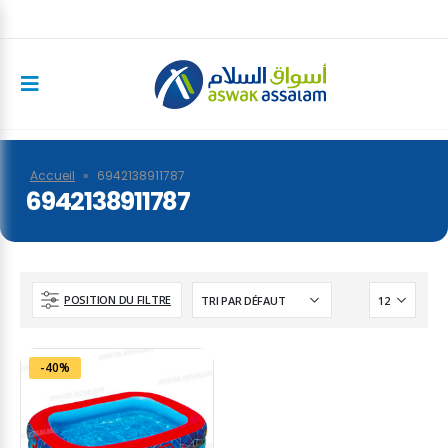
Accueil
»
6942138911787
6942138911787
POSITION DU FILTRE
-40%