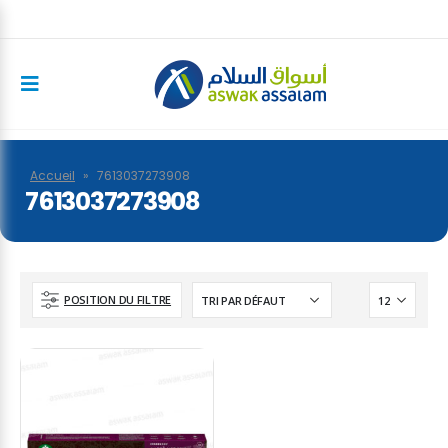
Accueil
»
7613037273908
7613037273908
POSITION DU FILTRE