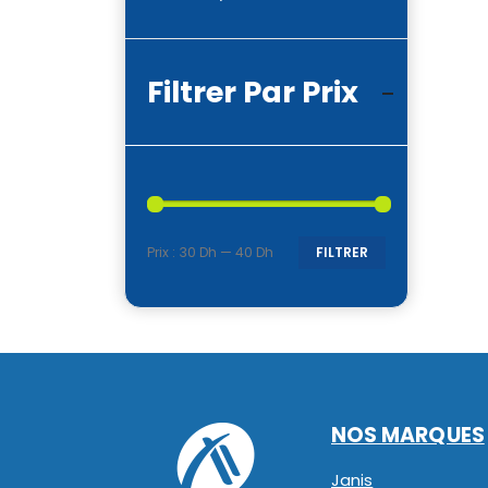
Filtrer Par Prix
Prix :
30 Dh
—
40 Dh
FILTRER
Prix
Prix
min
max
NOS MARQUES
Janis