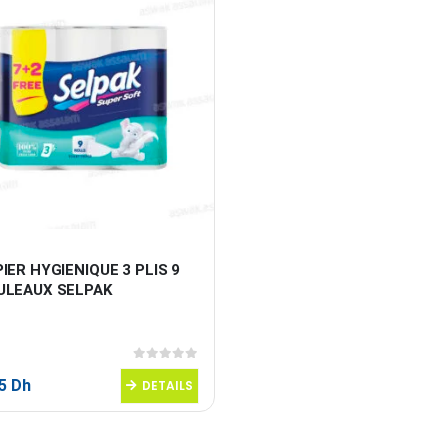
IER HYGIENIQUE 3 PLIS 9 
ULEAUX SELPAK
0
sur 5
95
Dh
DETAILS