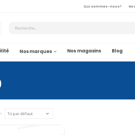
Qui sommes-nous?
No
lité
Nos magasins
Blog
Nos marques
0
r: