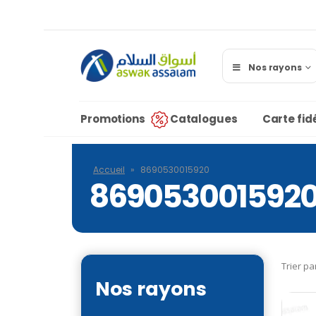
Nos rayons
Promotions
Catalogues
Carte fidé
Accueil
»
8690530015920
869053001592
Trier pa
Nos rayons