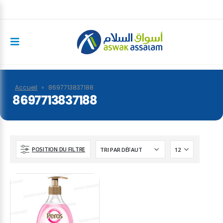
Accueil
»
8697713837188
8697713837188
POSITION DU FILTRE