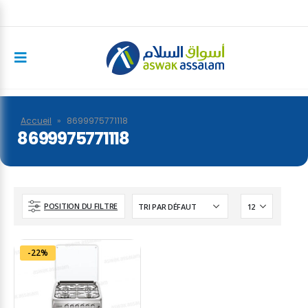
Accueil
»
8699975771118
8699975771118
POSITION DU FILTRE
-22%