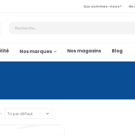
Qui sommes-nous?
No
lité
Nos magasins
Blog
Nos marques
r: