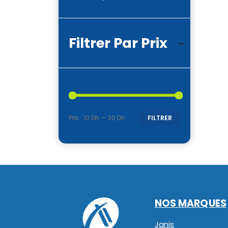
Filtrer Par Prix
Prix :
10 Dh
—
20 Dh
FILTRER
Prix
Prix
min
max
NOS MARQUES
Janis