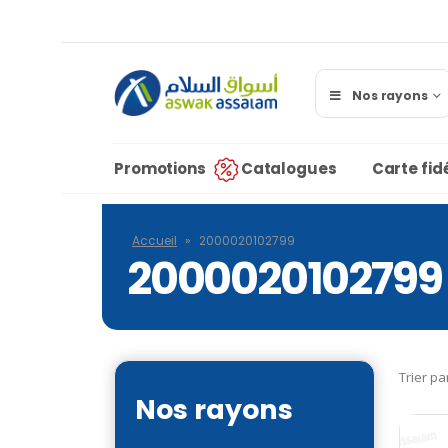
Nos rayons
Promotions
Catalogues
Carte fidé
Accueil
»
2000020102799
2000020102799
Trier pa
Nos rayons