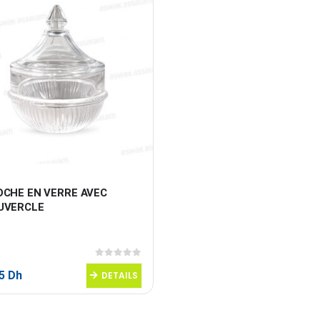
OCHE EN VERRE AVEC 
UVERCLE
0
sur 5
95
Dh
DETAILS