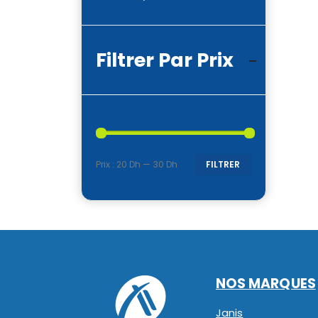
Filtrer Par Prix
Prix :
20 Dh
—
30 Dh
FILTRER
Prix
Prix
min
max
NOS MARQUES
Janis