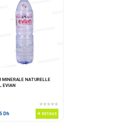
U MINERALE NATURELLE 
L EVIAN
0
sur 5
95
Dh
DETAILS