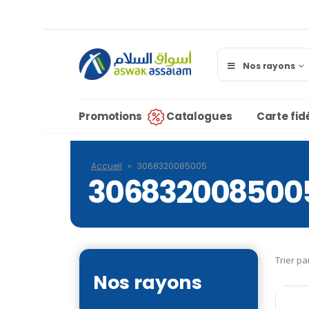
Nos rayons
Promotions
Catalogues
Carte fidé
Accueil
»
3068320085005
306832008500
Trier pa
Nos rayons