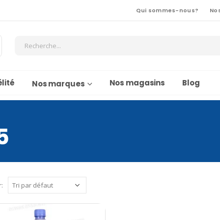
Qui sommes-nous?
No
lité
Nos magasins
Blog
Nos marques
5
r: