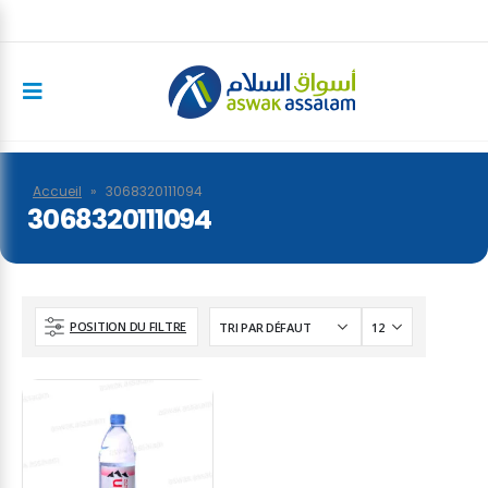
Accueil
»
3068320111094
3068320111094
POSITION DU FILTRE