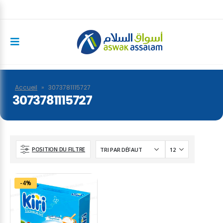
Accueil
»
3073781115727
3073781115727
POSITION DU FILTRE
-4%