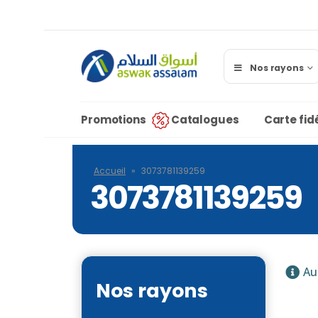
Nos rayons
Promotions
Catalogues
Carte fidé
Accueil
»
3073781139259
3073781139259
Au
Nos rayons