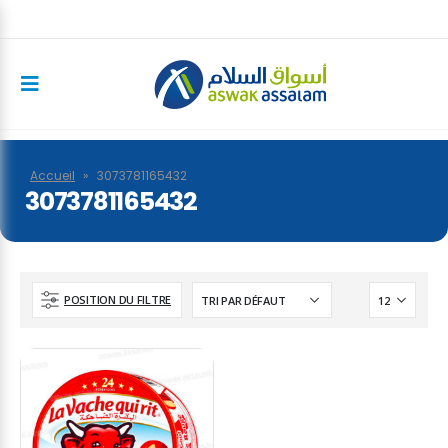
Accueil
»
3073781165432
3073781165432
POSITION DU FILTRE