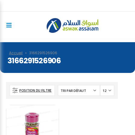
Accueil
»
3166291526906
3166291526906
POSITION DU FILTRE