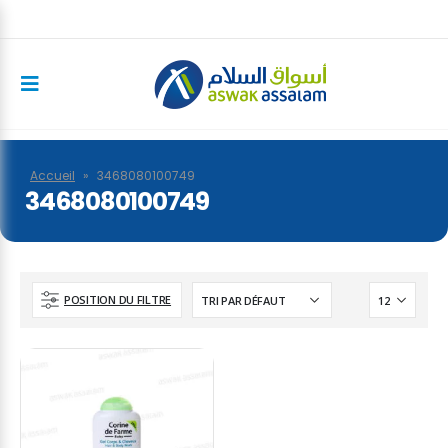
Accueil
»
3468080100749
3468080100749
POSITION DU FILTRE