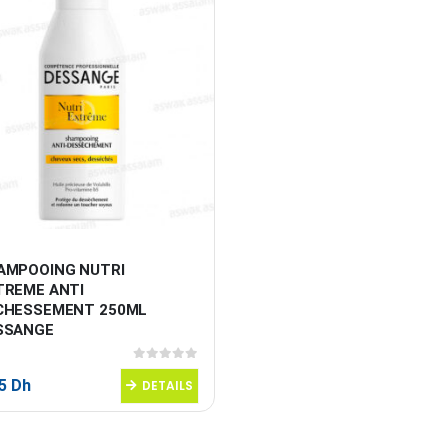
AMPOOING NUTRI 
TREME ANTI 
CHESSEMENT 250ML 
SSANGE
0
sur 5
95
Dh
DETAILS