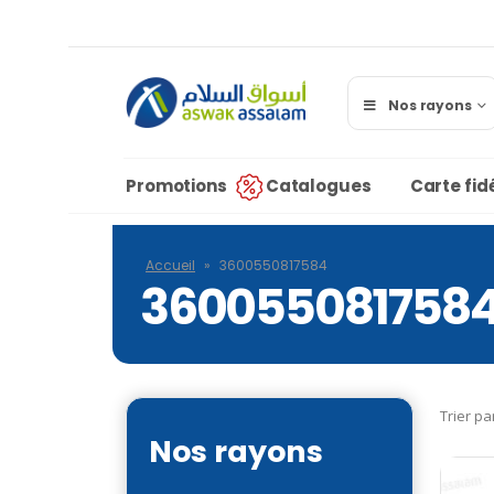
Nos rayons
Promotions
Catalogues
Carte fidé
Accueil
»
3600550817584
360055081758
Trier pa
Nos rayons