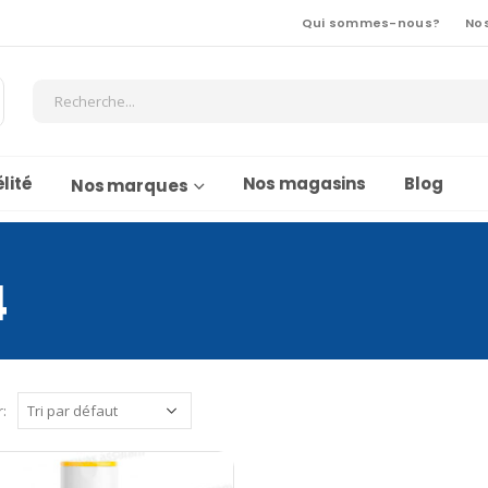
Qui sommes-nous?
No
lité
Nos magasins
Blog
Nos marques
4
r: