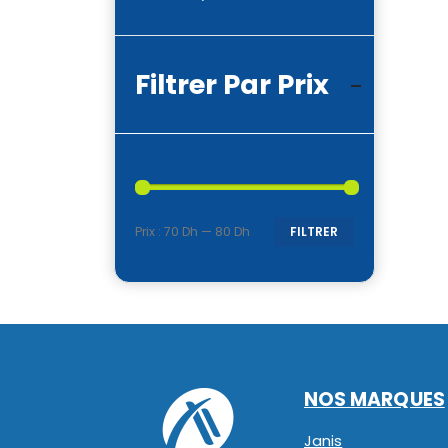
Filtrer Par Prix
Prix :
70 Dh
—
80 Dh
FILTRER
Prix
Prix
min
max
NOS MARQUES
Janis