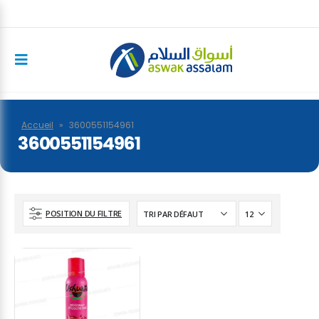
Accueil
»
3600551154961
3600551154961
POSITION DU FILTRE