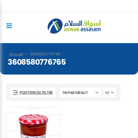
Accueil
»
3608580776765
3608580776765
POSITION DU FILTRE