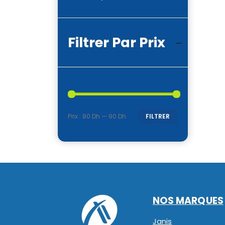
Filtrer Par Prix
Prix :
80 Dh
—
90 Dh
FILTRER
Prix
Prix
min
max
NOS MARQUES
Janis