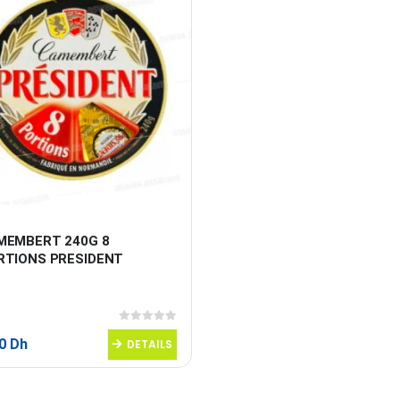
MEMBERT 240G 8 
RTIONS PRESIDENT
0
sur 5
50
Dh
DETAILS