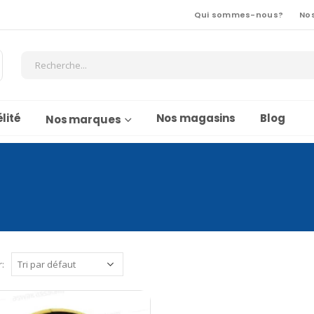
Qui sommes-nous?
No
lité
Nos magasins
Blog
Nos marques
r: