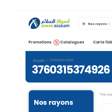
Nos rayons
Promotions
Catalogues
Carte fidé
Accueil
»
3760315374926
3760315374926
Trier pa
Nos rayons