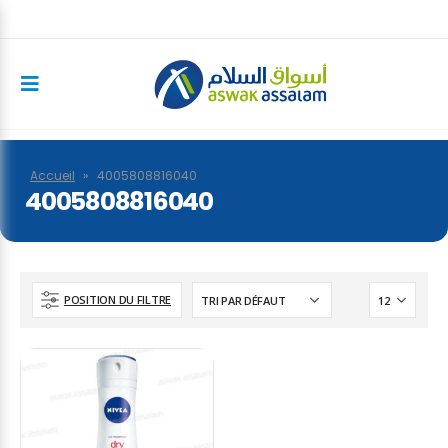
Accueil
»
4005808816040
4005808816040
POSITION DU FILTRE