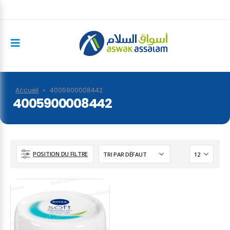
Accueil
»
4005900008442
4005900008442
POSITION DU FILTRE