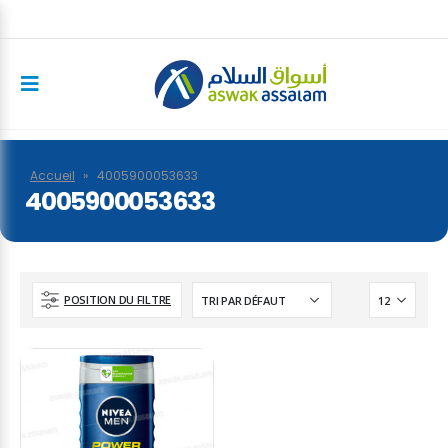
Accueil
»
4005900053633
4005900053633
POSITION DU FILTRE