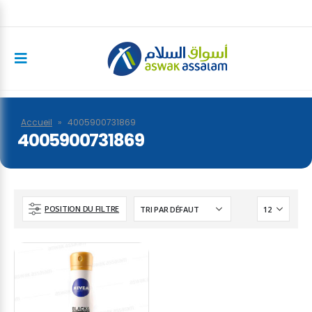
Accueil
»
4005900731869
4005900731869
POSITION DU FILTRE