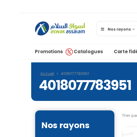
Nos rayons
Promotions
Catalogues
Carte fidé
Accueil
»
4018077783951
4018077783951
Trier pa
Nos rayons