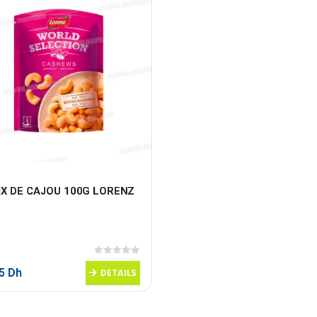
IX DE CAJOU 100G LORENZ
0
sur 5
95
Dh
DETAILS