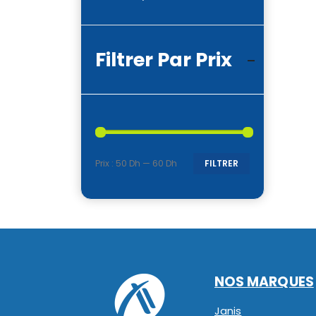
Filtrer Par Prix
Prix :
50 Dh
—
60 Dh
FILTRER
Prix
Prix
min
max
NOS MARQUES
Janis