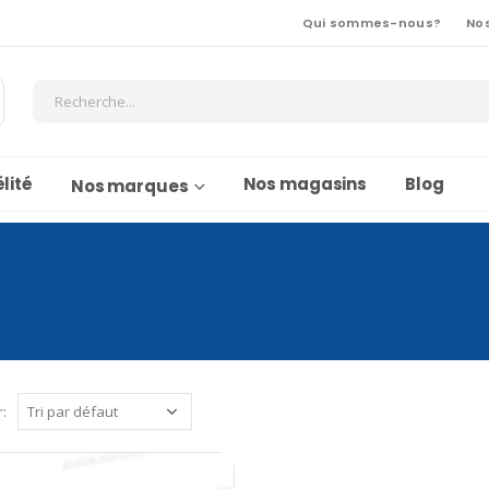
Qui sommes-nous?
No
lité
Nos magasins
Blog
Nos marques
r: