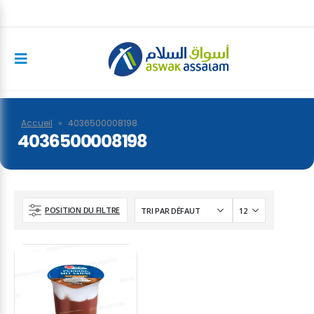
Accueil
»
4036500008198
4036500008198
POSITION DU FILTRE